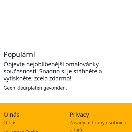
Populární
Objevte nejoblíbenější omalovánky
současnosti. Snadno si je stáhněte a
vytiskněte, zcela zdarma!
Geen kleurplaten gevonden.
O nás
Privacy
O nás
Zásady ochrany osobních
údajů