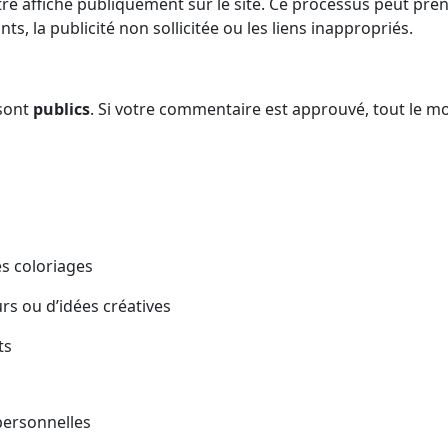
e affiché publiquement sur le site. Ce processus peut pre
ts, la publicité non sollicitée ou les liens inappropriés.
 sont
publics
. Si votre commentaire est approuvé, tout le mo
es coloriages
s ou d’idées créatives
ts
personnelles