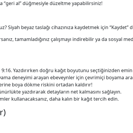
a “geri al” düğmesiyle düzeltme yapabilirsiniz!
nuz? Siyah beyaz taslağı cihazınıza kaydetmek için “Kaydet” 
anız, tamamladığınız çalışmayı indirebilir ya da sosyal me
e 9:16. Yazdırırken doğru kağıt boyutunu seçtiğinizden emin
oyama deneyimi arayan ebeveynler için çevrimiçi boyama arac
erine boya dökme riskini ortadan kaldırır!
nürlükte yazdırarak detayların net kalmasını sağlayın.
emler kullanacaksanız, daha kalın bir kağıt tercih edin.
r)