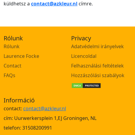
küldhetsz a
contact@azkleur.nl
címre.
Rólunk
Privacy
Rólunk
Adatvédelmi irányelvek
Laurence Focke
Licencoldal
Contact
Felhasználási feltételek
FAQs
Hozzászólási szabályok
Információ
contact:
contact@azkleur.nl
cím: Uurwerkersplein 1,EJ Groningen, NL
telefon: 31508200991