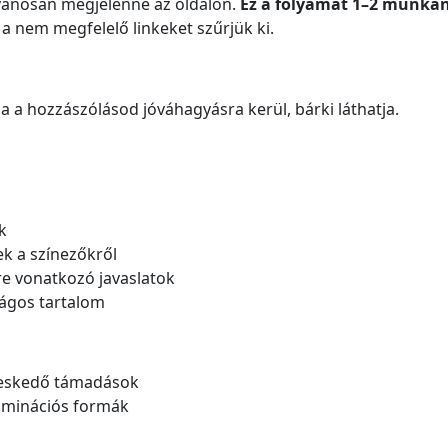
lvánosan megjelenne az oldalon.
Ez a folyamat 1–2 munkan
 a nem megfelelő linkeket szűrjük ki.
a a hozzászólásod jóváhagyásra kerül, bárki láthatja.
k
ek a színezőkről
re vonatkozó javaslatok
ágos tartalom
lyeskedő támadások
iminációs formák