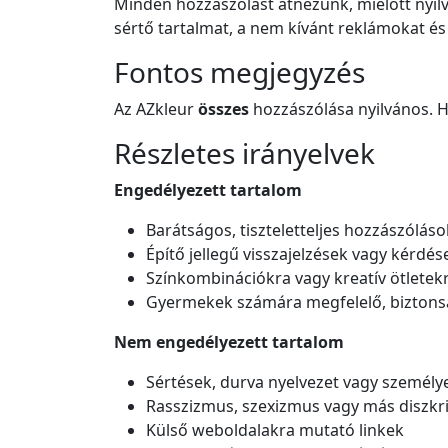
Minden hozzászólást átnézünk, mielőtt nyi
sértő tartalmat, a nem kívánt reklámokat és
Fontos megjegyzés
Az AZkleur
összes
hozzászólása nyilvános. H
Részletes irányelvek
Engedélyezett tartalom
Barátságos, tiszteletteljes hozzászóláso
Építő jellegű visszajelzések vagy kérdés
Színkombinációkra vagy kreatív ötletek
Gyermekek számára megfelelő, biztons
Nem engedélyezett tartalom
Sértések, durva nyelvezet vagy szemé
Rasszizmus, szexizmus vagy más diszkr
Külső weboldalakra mutató linkek