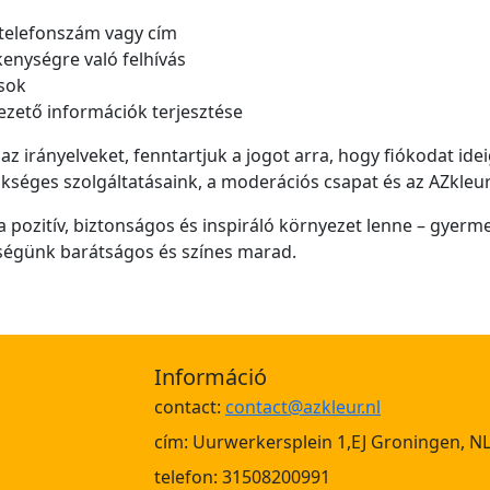
telefonszám vagy cím
ékenységre való felhívás
sok
ezető információk terjesztése
z irányelveket, fenntartjuk a jogot arra, hogy fiókodat ide
szükséges szolgáltatásaink, a moderációs csapat és az AZkl
 pozitív, biztonságos és inspiráló környezet lenne – gyerm
günk barátságos és színes marad.
Információ
contact:
contact@azkleur.nl
cím: Uurwerkersplein 1,EJ Groningen, N
telefon: 31508200991