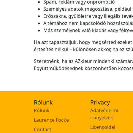
Spam, reklám vagy önpromóció
Személyes adatok megosztása, például 
Erőszakra, gyűlöletre vagy illegális tev
A témához nem kapcsolódó hozzászólá
Más személynek való kiadás vagy félrev
Ha azt tapasztaljuk, hogy megsérted ezeket a
értesítés nélkül – különösen akkor, ha ez 
Szeretnénk, ha az AZkleur mindenki számára
Együttműködésednek köszönhetően közössé
Rólunk
Privacy
Rólunk
Adatvédelmi
irányelvek
Laurence Focke
Licencoldal
Contact