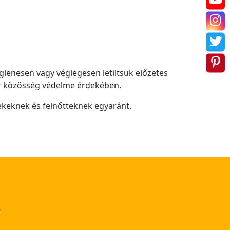
iglenesen vagy véglegesen letiltsuk előzetes
eur közösség védelme érdekében.
ekeknek és felnőtteknek egyaránt.
L