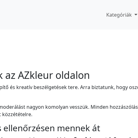
Kategóriák
k az AZkleur oldalon
 építő és kreatív beszélgetések tere. Arra biztatunk, hogy
 moderálást nagyon komolyan vesszük. Minden hozzászólást
 közzétételre.
s ellenőrzésen mennek át