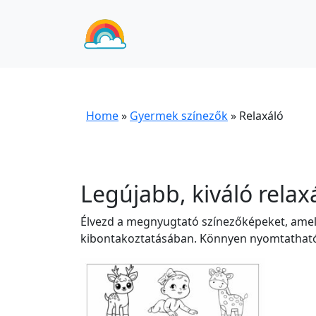
Home
»
Gyermek színezők
»
Relaxáló
Legújabb, kiváló rela
Élvezd a megnyugtató színezőképeket, amely
kibontakoztatásában. Könnyen nyomtathatók