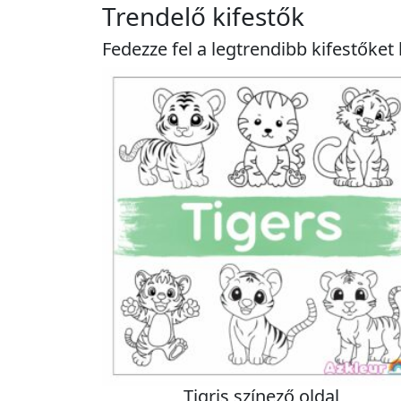
Trendelő kifestők
Fedezze fel a legtrendibb kifestőke
Tigris színező oldal