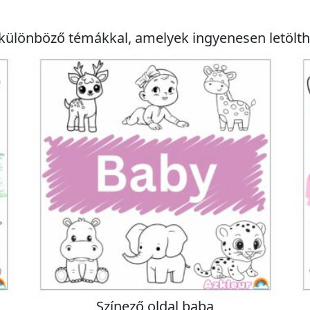
t különböző témákkal, amelyek ingyenesen letölth
Színező oldal baba