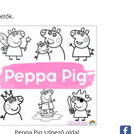
etők.
Peppa Pig színező oldal