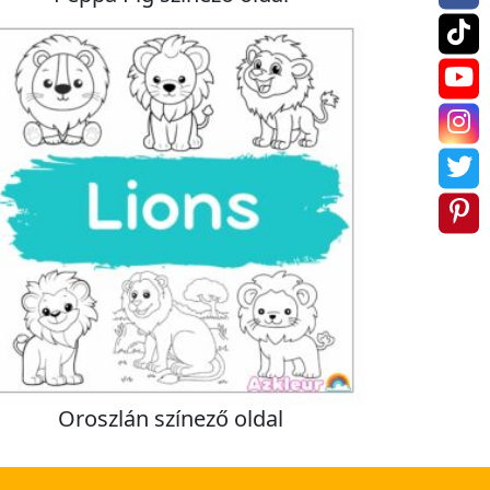
Oroszlán színező oldal