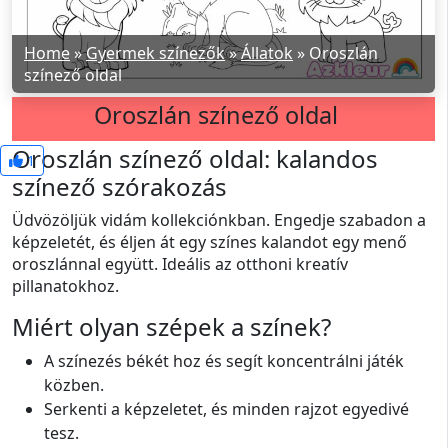
Home
»
Gyermek színezők
»
Állatok
»
Oroszlán
színező oldal
Oroszlán színező oldal
Oroszlán színező oldal: kalandos
1
színező szórakozás
Üdvözöljük vidám kollekciónkban. Engedje szabadon a
képzeletét, és éljen át egy színes kalandot egy menő
oroszlánnal együtt. Ideális az otthoni kreatív
pillanatokhoz.
Miért olyan szépek a színek?
A színezés békét hoz és segít koncentrálni játék
közben.
Serkenti a képzeletet, és minden rajzot egyedivé
tesz.