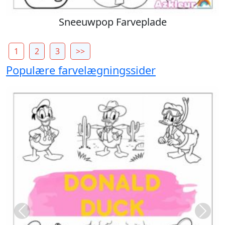
Sneeuwpop Farveplade
1
2
3
>>
Populære farvelægningssider
Previous
Next