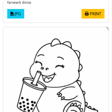
farveark dinos
JPG
PRINT