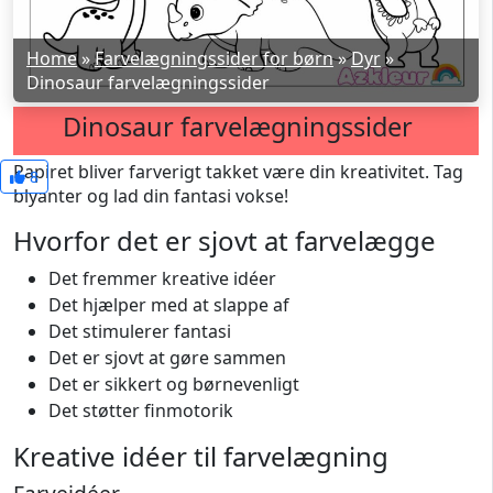
Home
»
Farvelægningssider for børn
»
Dyr
»
Dinosaur farvelægningssider
Dinosaur farvelægningssider
Papiret bliver farverigt takket være din kreativitet. Tag
8
blyanter og lad din fantasi vokse!
Hvorfor det er sjovt at farvelægge
Det fremmer kreative idéer
Det hjælper med at slappe af
Det stimulerer fantasi
Det er sjovt at gøre sammen
Det er sikkert og børnevenligt
Det støtter finmotorik
Kreative idéer til farvelægning