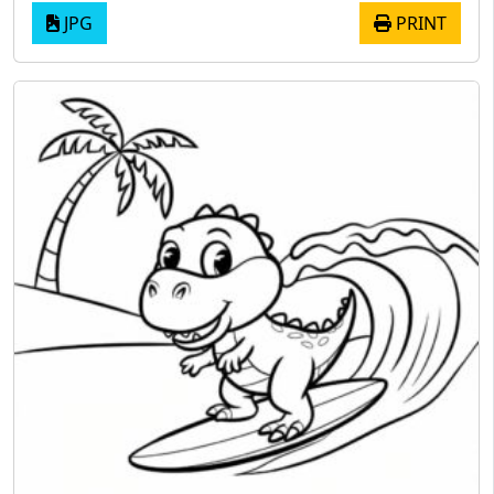
JPG
PRINT