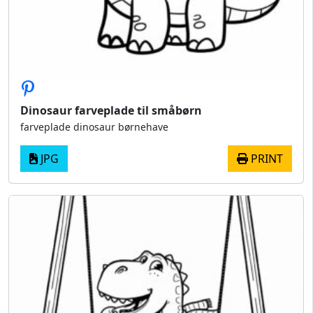
Dinosaur farveplade til småbørn
farveplade dinosaur børnehave
JPG
PRINT