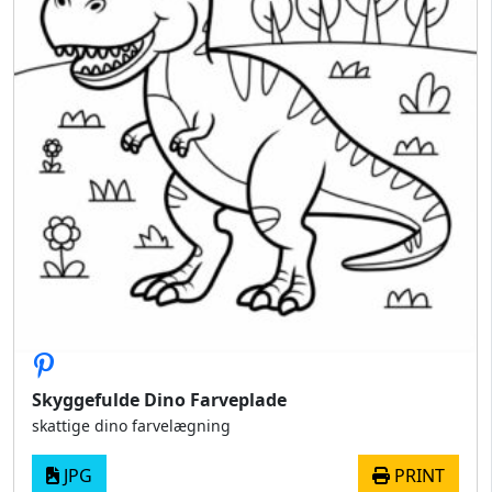
Skyggefulde Dino Farveplade
skattige dino farvelægning
JPG
PRINT