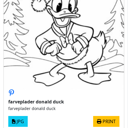
farveplader donald duck
farveplader donald duck
JPG
PRINT