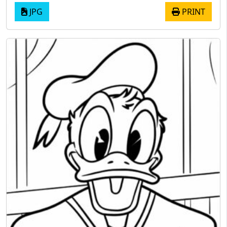
JPG
PRINT