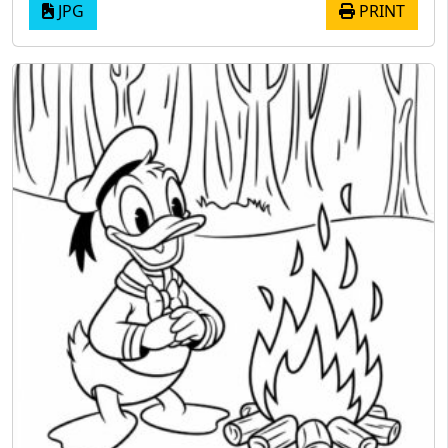
JPG
PRINT