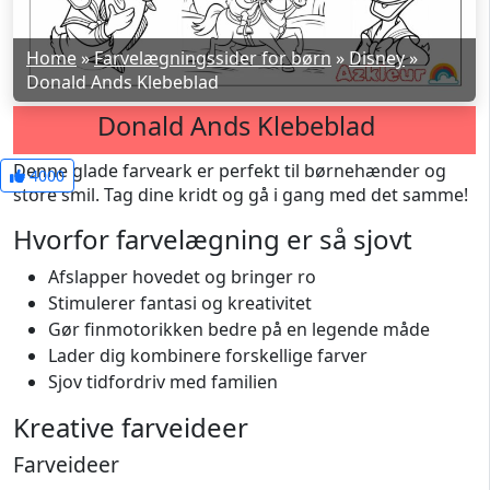
Home
»
Farvelægningssider for børn
»
Disney
»
Donald Ands Klebeblad
Donald Ands Klebeblad
Denne glade farveark er perfekt til børnehænder og
4000
store smil. Tag dine kridt og gå i gang med det samme!
Hvorfor farvelægning er så sjovt
Afslapper hovedet og bringer ro
Stimulerer fantasi og kreativitet
Gør finmotorikken bedre på en legende måde
Lader dig kombinere forskellige farver
Sjov tidfordriv med familien
Kreative farveideer
Farveideer