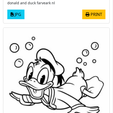
donald and duck farveark nl
JPG
PRINT