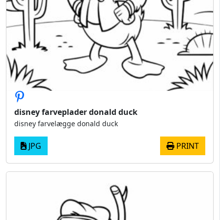
disney farveplader donald duck
disney farvelægge donald duck
JPG
PRINT