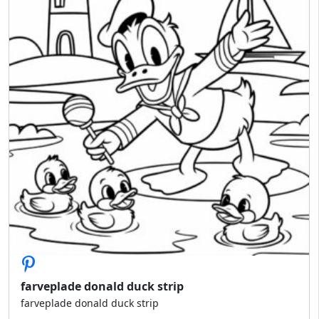
farveplade donald duck strip
farveplade donald duck strip