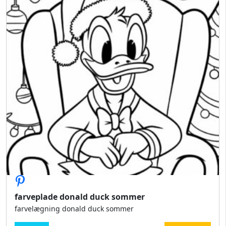
farveplade donald duck sommer
farvelægning donald duck sommer