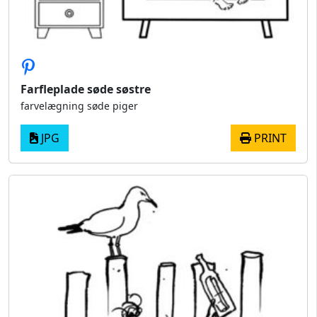
Farfleplade søde søstre
farvelægning søde piger
JPG
PRINT