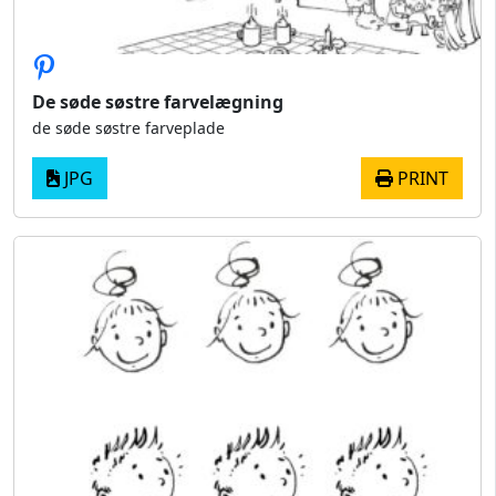
De søde søstre farvelægning
de søde søstre farveplade
JPG
PRINT