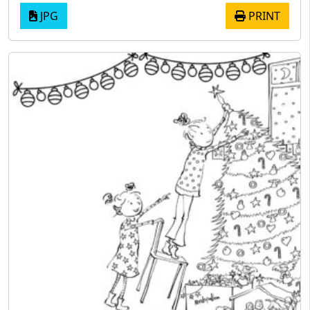
JPG
PRINT