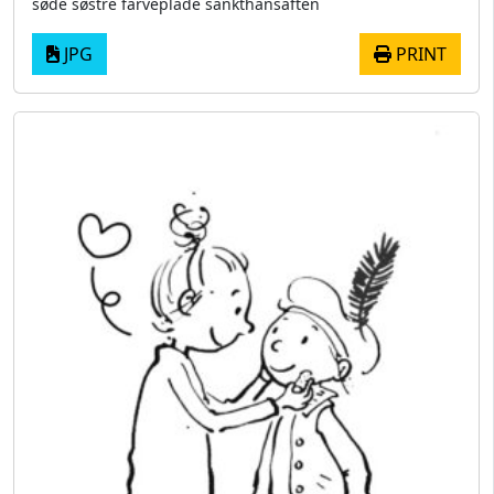
søde søstre farveplade sankthansaften
JPG
PRINT