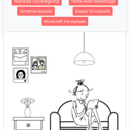
Mandala Farvelægning
Farbe Auto Malvorlage
Vinterfarveplade
Kawaii farveplade
Minecraft Farveplade