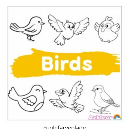
Fuglefarveplade