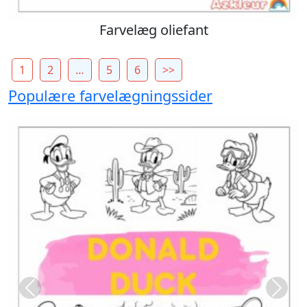
Farvelæg oliefant
1
2
…
5
6
>>
Populære farvelægningssider
Previous
Next