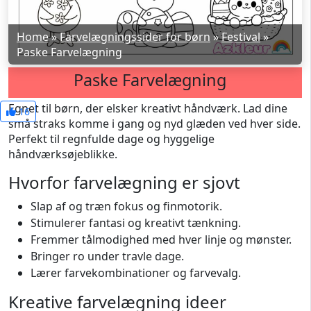
Home
»
Farvelægningssider for børn
»
Festival
»
Paske Farvelægning
Paske Farvelægning
Egnet til børn, der elsker kreativt håndværk. Lad dine
16
små straks komme i gang og nyd glæden ved hver side.
Perfekt til regnfulde dage og hyggelige
håndværksøjeblikke.
Hvorfor farvelægning er sjovt
Slap af og træn fokus og finmotorik.
Stimulerer fantasi og kreativt tænkning.
Fremmer tålmodighed med hver linje og mønster.
Bringer ro under travle dage.
Lærer farvekombinationer og farvevalg.
Kreative farvelægning ideer