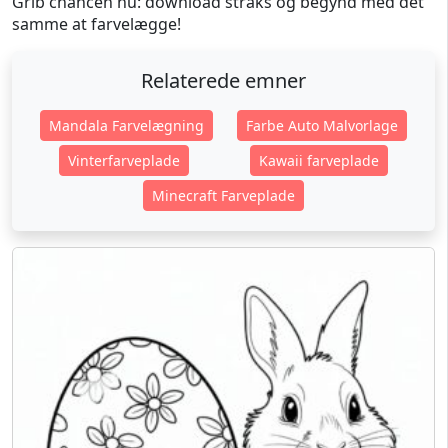
Grib chancen nu: download straks og begynd med det
samme at farvelægge!
Relaterede emner
Mandala Farvelægning
Farbe Auto Malvorlage
Vinterfarveplade
Kawaii farveplade
Minecraft Farveplade