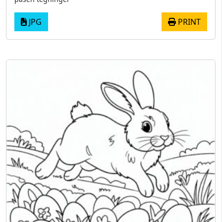
JPG
PRINT