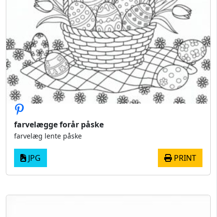
farvelægge forår påske
farvelæg lente påske
JPG
PRINT