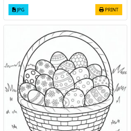
JPG
PRINT