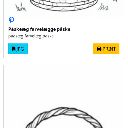
Påskeæg farvelægge påske
paasæg farvelæg paske
JPG
PRINT