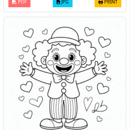
PDF
JPG
PRINT