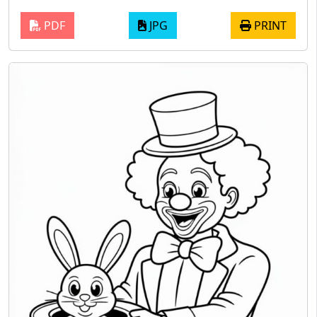
PDF
JPG
PRINT