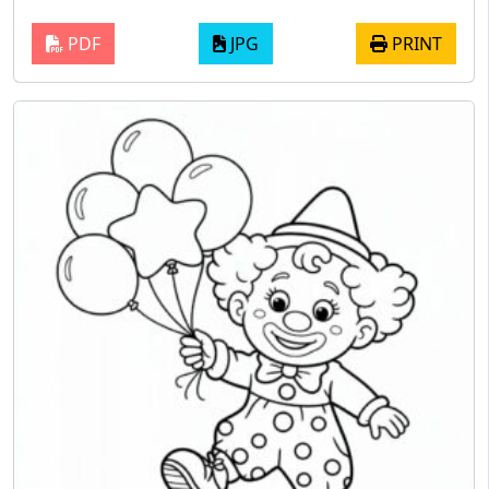
PDF
JPG
PRINT