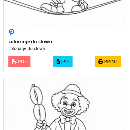
coloriage du clown
coloriage du clown
PDF
JPG
PRINT