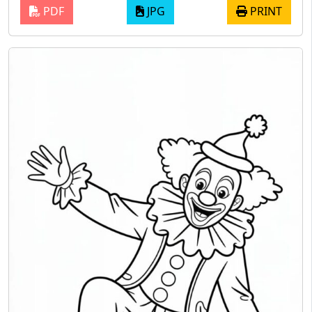
PDF
JPG
PRINT