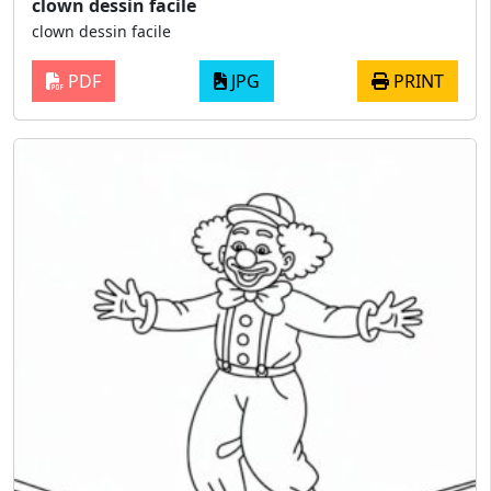
clown dessin facile
clown dessin facile
PDF
JPG
PRINT