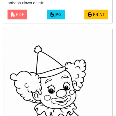
poisson clown dessin
PDF
JPG
PRINT