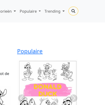
gorieën
Populaire
Trending
Populaire
ot de
Previous
Next