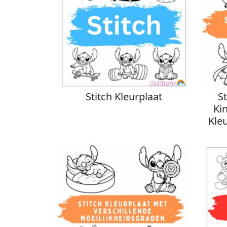
Stitch Kleurplaat
S
Ki
Kle