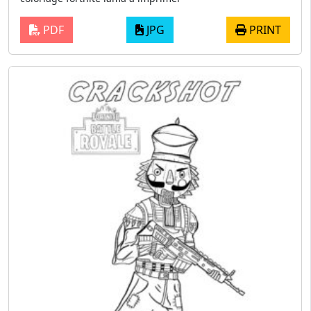
PDF
JPG
PRINT