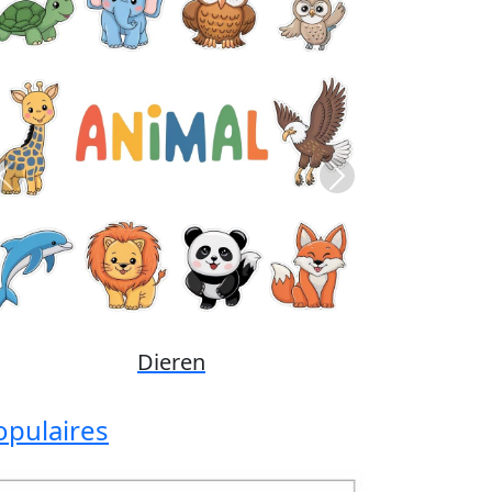
Previous
Next
Disney
opulaires