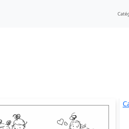
Caté
C