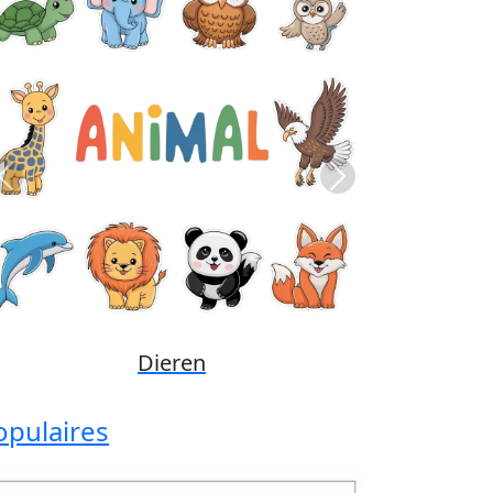
Previous
Next
Disney
opulaires