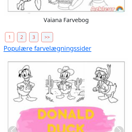
Vaiana Farvebog
1
2
3
>>
Populære farvelægningssider