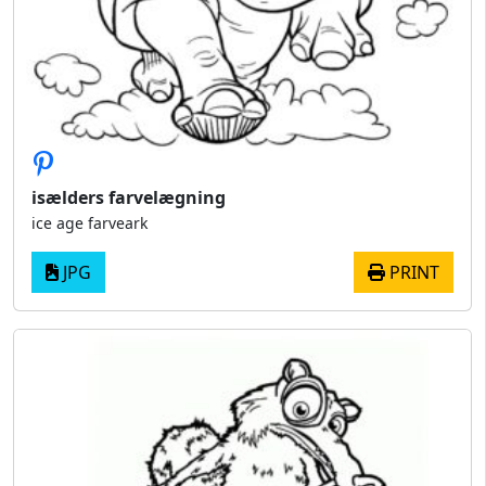
isælders farvelægning
ice age farveark
JPG
PRINT