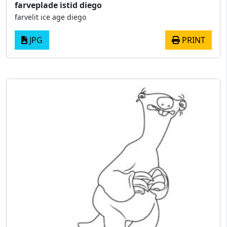
farveplade istid diego
farvelit ice age​ diego
JPG
PRINT