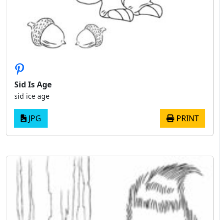
Sid Is Age
sid ice age
JPG
PRINT