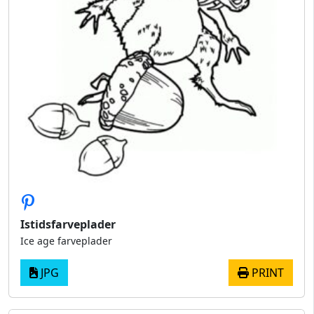
Istidsfarveplader
Ice age farveplader
JPG
PRINT