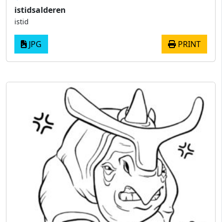
istidsalderen
istid
JPG
PRINT