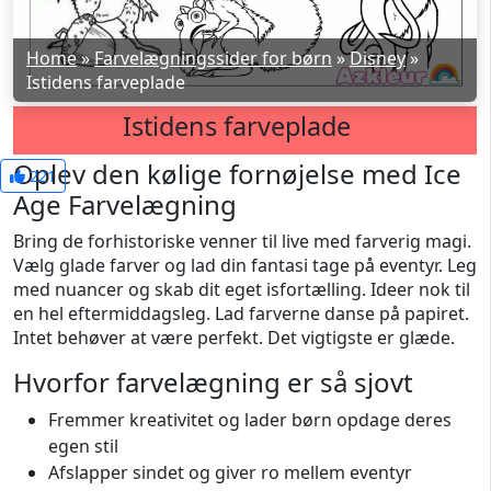
Home
»
Farvelægningssider for børn
»
Disney
»
Istidens farveplade
Istidens farveplade
Oplev den kølige fornøjelse med Ice
221
Age Farvelægning
Bring de forhistoriske venner til live med farverig magi.
Vælg glade farver og lad din fantasi tage på eventyr. Leg
med nuancer og skab dit eget isfortælling. Ideer nok til
en hel eftermiddagsleg. Lad farverne danse på papiret.
Intet behøver at være perfekt. Det vigtigste er glæde.
Hvorfor farvelægning er så sjovt
Fremmer kreativitet og lader børn opdage deres
egen stil
Afslapper sindet og giver ro mellem eventyr