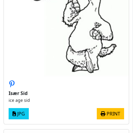
Især Sid
ice age sid​
JPG
PRINT