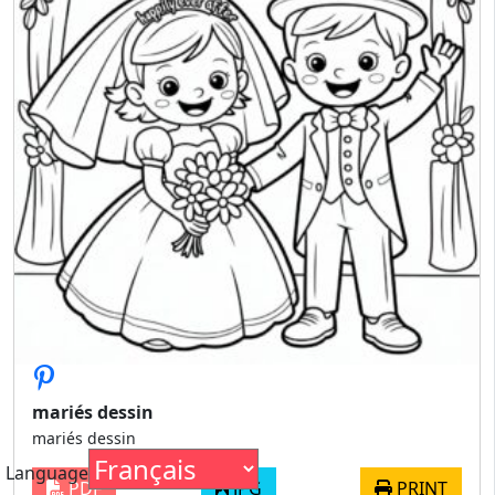
mariés dessin
mariés dessin
Language
PDF
JPG
PRINT