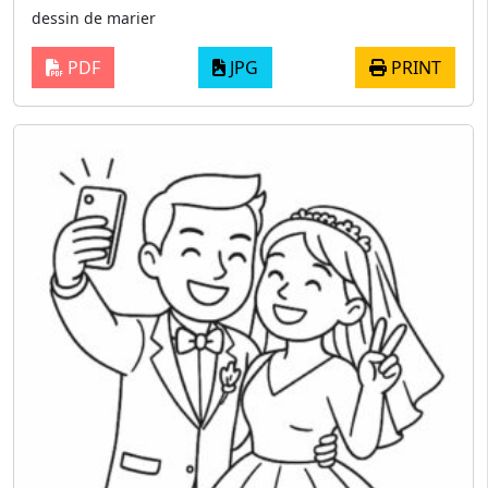
dessin de marier
PDF
JPG
PRINT