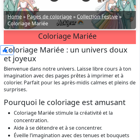
Home
»
Pages de coloriage
»
Collection Festive
»
Coloriage Mariée
Coloriage Mariée
Coloriage Mariée : un univers doux
0
et joyeux
Bienvenue dans notre univers. Laisse libre cours à ton
imagination avec des pages prêtes à imprimer et à
colorier. Parfait pour les après-midis calmes et pleins de
surprises.
Pourquoi le coloriage est amusant
Coloriage Mariée stimule la créativité et la
concentration.
Aide à se détendre et à se concentrer.
Éveille l’imagination avec des tenues et bouquets