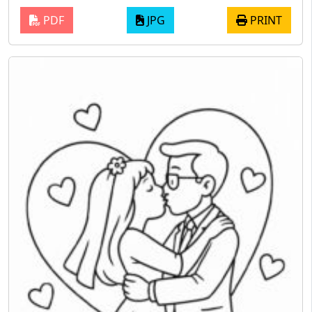
PDF
JPG
PRINT