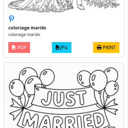
coloriage mariés
coloriage mariés
PDF
JPG
PRINT