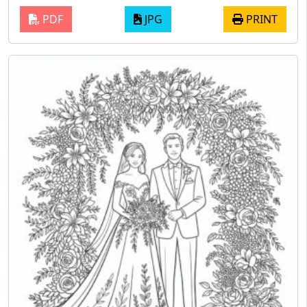
PDF
JPG
PRINT