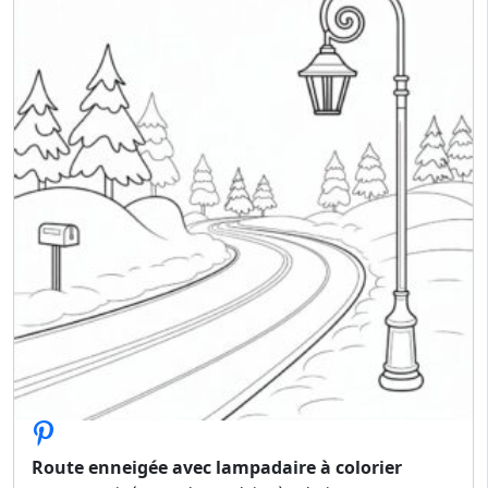
Route enneigée avec lampadaire à colorier