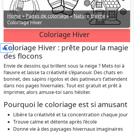
Home
»
Pages de coloriage
»
Nature thème
»
Coloriage Hiver
Coloriage Hiver
Coloriage Hiver : prête pour la magie
0
des flocons
Envie de dessins qui brillent sous la neige ? Mets-toi à
l’œuvre et laisse ta créativité s’épanouir. Des chats en
bonnet, des sapins rigolos et des patineurs t’attendent
dans nos pages hivernales. Tout est gratuit et prêt à
imprimer, alors amuse-toi sans hésiter.
Pourquoi le coloriage est si amusant
Libère ta créativité et ta concentration chaque jour
Trouve calme et détente après l’école
Donne vie à des paysages hivernaux imaginaires