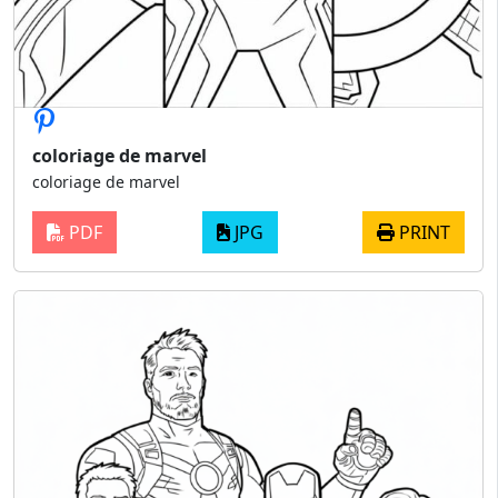
coloriage de marvel
coloriage de marvel
PDF
JPG
PRINT