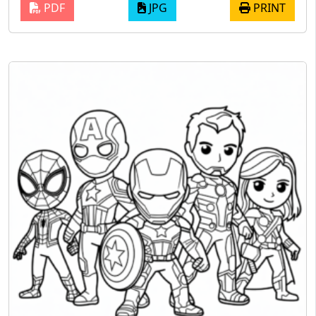
PDF
JPG
PRINT