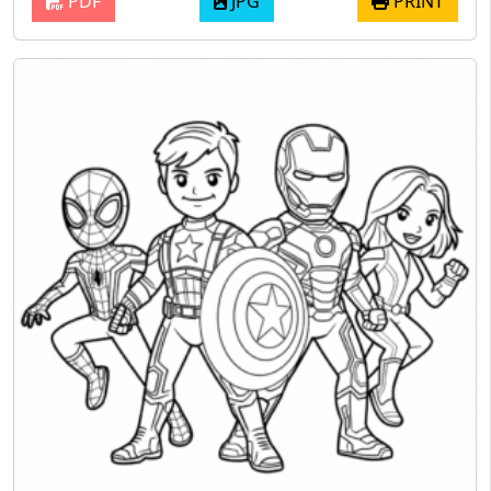
PDF
JPG
PRINT