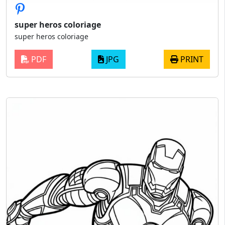
super heros coloriage
super heros coloriage
PDF
JPG
PRINT