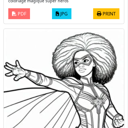
coloriage magique super heros
PDF
JPG
PRINT