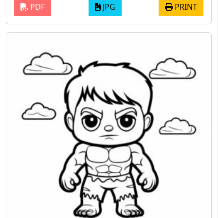
PDF
JPG
PRINT