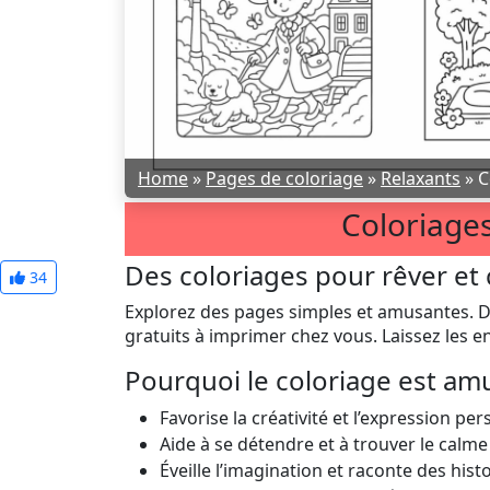
Home
»
Pages de coloriage
»
Relaxants
»
C
Coloriage
Des coloriages pour rêver et 
34
Explorez des pages simples et amusantes. 
gratuits à imprimer chez vous. Laissez les e
Pourquoi le coloriage est am
Favorise la créativité et l’expression pe
Aide à se détendre et à trouver le calme
Éveille l’imagination et raconte des hist