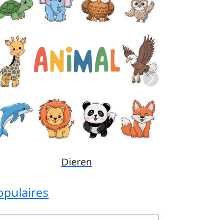
Previous
Next
Disney
opulaires