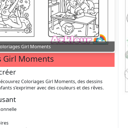
oloriages Girl Moments
s Girl Moments
créer
Découvrez Coloriages Girl Moments, des dessins
nfants s’exprimer avec des couleurs et des rêves.
usant
rsonnelle
oires