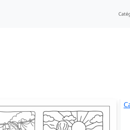
Caté
C