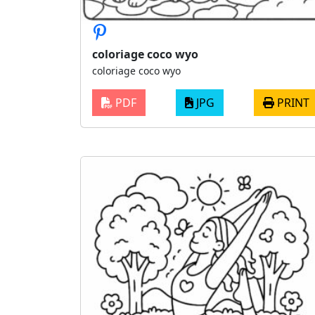
coloriage coco wyo
coloriage coco wyo
PDF
JPG
PRINT