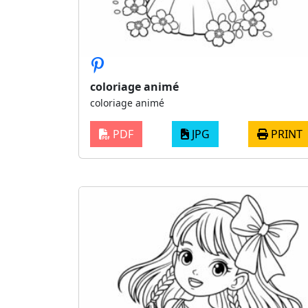
coloriage animé
coloriage animé
PDF
JPG
PRINT