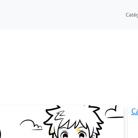
Caté
C