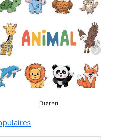
Previous
Next
Disney
opulaires