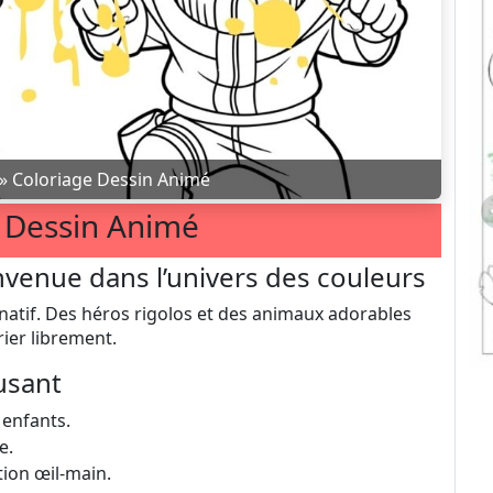
»
Coloriage Dessin Animé
 Dessin Animé
nvenue dans l’univers des couleurs
natif. Des héros rigolos et des animaux adorables
rier librement.
usant
 enfants.
e.
tion œil-main.