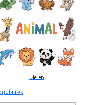
Previous
Next
Disney
opulaires