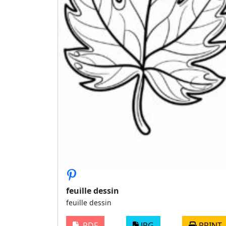
feuille dessin
feuille dessin
PDF
JPG
PRINT