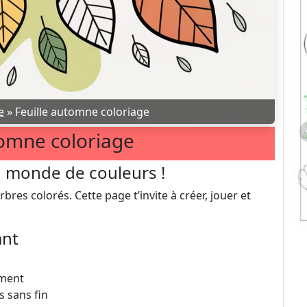
e
»
Feuille automne coloriage
tomne coloriage
n monde de couleurs !
rbres colorés. Cette page t’invite à créer, jouer et
ant
ement
 sans fin