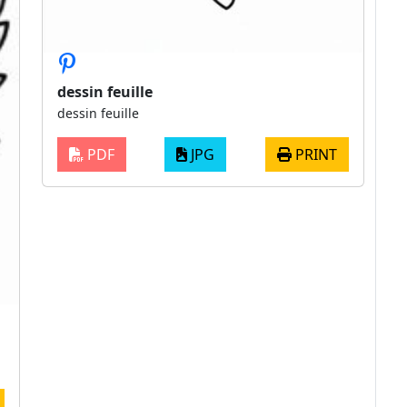
dessin feuille
dessin feuille
PDF
JPG
PRINT