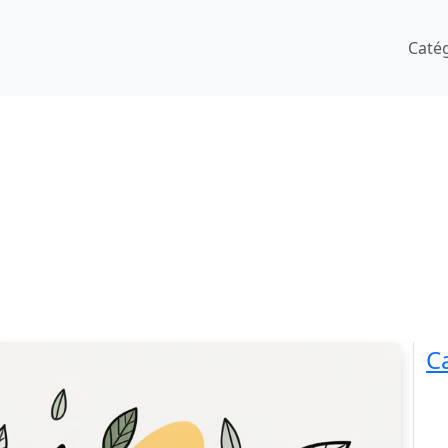
Caté
C