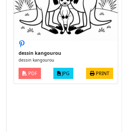
dessin kangourou
dessin kangourou
PDF
JPG
PRINT