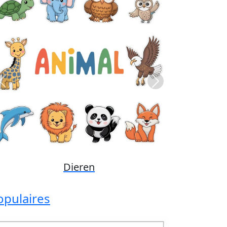
Previous
Next
Disney
opulaires