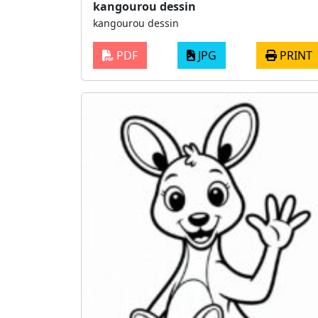
kangourou dessin
kangourou dessin
PDF
JPG
PRINT