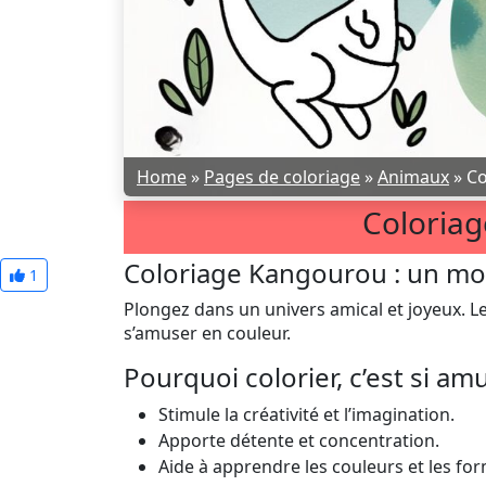
Home
»
Pages de coloriage
»
Animaux
»
Co
Coloria
Coloriage Kangourou : un mon
1
Plongez dans un univers amical et joyeux. Le
s’amuser en couleur.
Pourquoi colorier, c’est si am
Stimule la créativité et l’imagination.
Apporte détente et concentration.
Aide à apprendre les couleurs et les fo