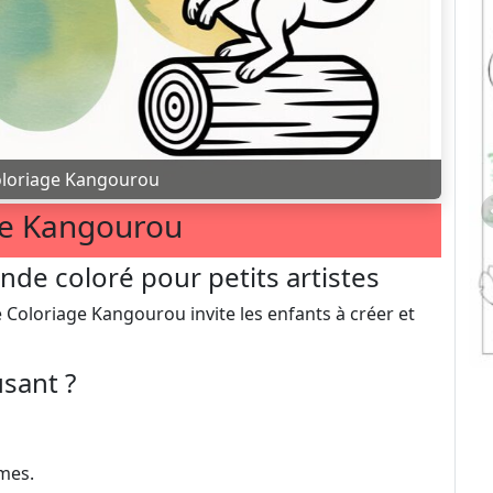
loriage Kangourou
ge Kangourou
de coloré pour petits artistes
 Coloriage Kangourou invite les enfants à créer et
usant ?
rmes.