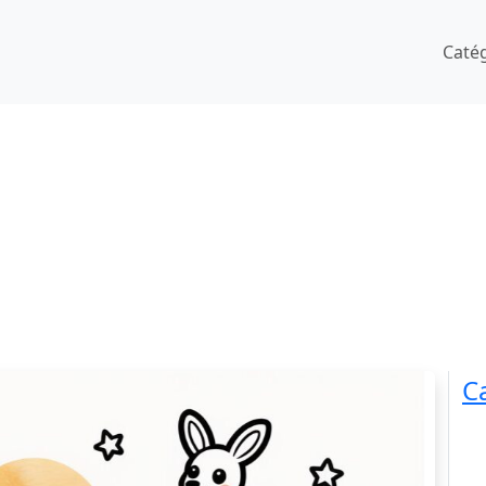
Caté
C