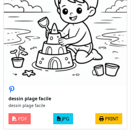
dessin plage facile
dessin plage facile
PDF
JPG
PRINT