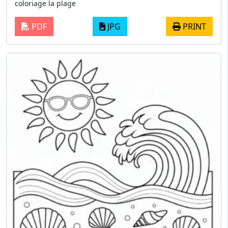
coloriage la plage
PDF
JPG
PRINT