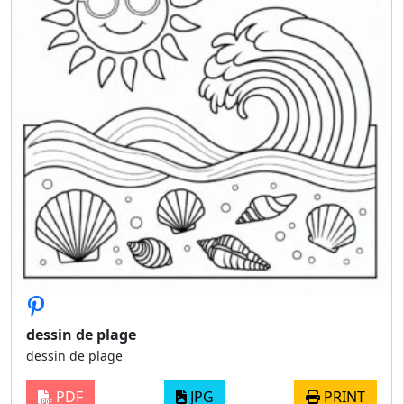
dessin de plage
dessin de plage
PDF
JPG
PRINT