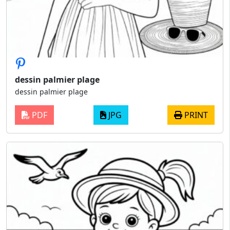
dessin palmier plage
dessin palmier plage
PDF
JPG
PRINT