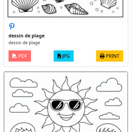
dessin de plage
dessin de plage
PDF
JPG
PRINT