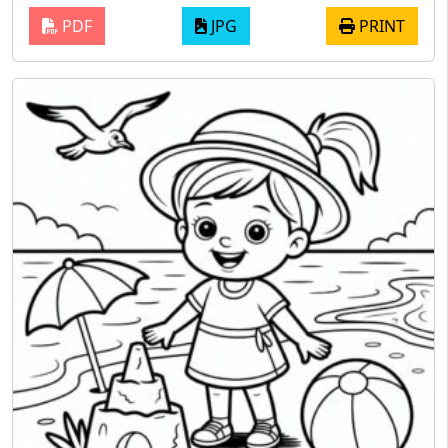
PDF
JPG
PRINT