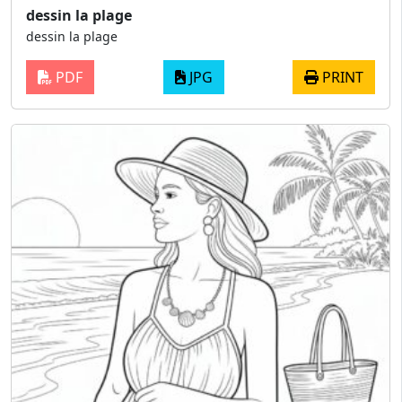
dessin la plage
dessin la plage
PDF
JPG
PRINT