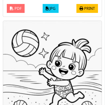
PDF
JPG
PRINT