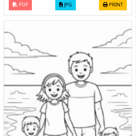
PDF
JPG
PRINT