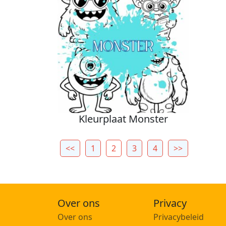
Kleurplaat Monster
<<
1
2
3
4
>>
Over ons
Privacy
Over ons
Privacybeleid