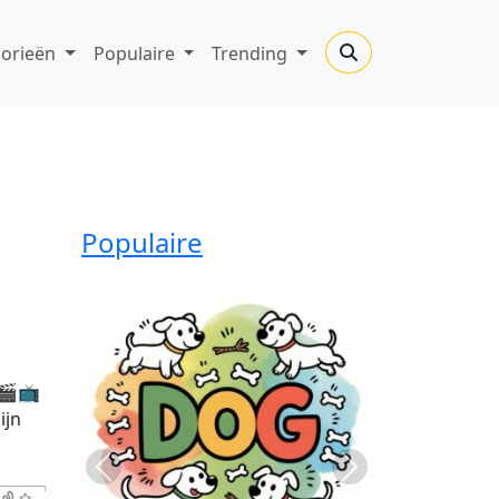
gorieën
Populaire
Trending
Populaire
 🎬📺
ijn
Previous
Next