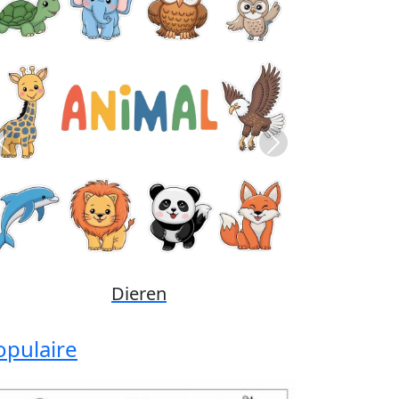
Previous
Next
Disney
opulaire