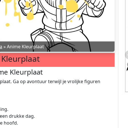
a
»
Anime Kleurplaat
Kleurplaat
me Kleurplaat
aat. Ga op avontuur terwijl je vrolijke figuren
ding.
 een drukke dag.
je hoofd.