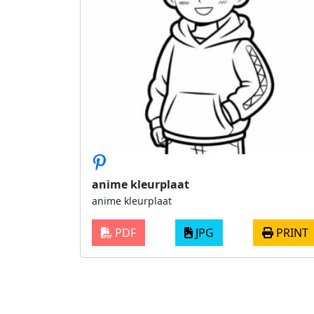
anime kleurplaat
anime kleurplaat
PDF
JPG
PRINT