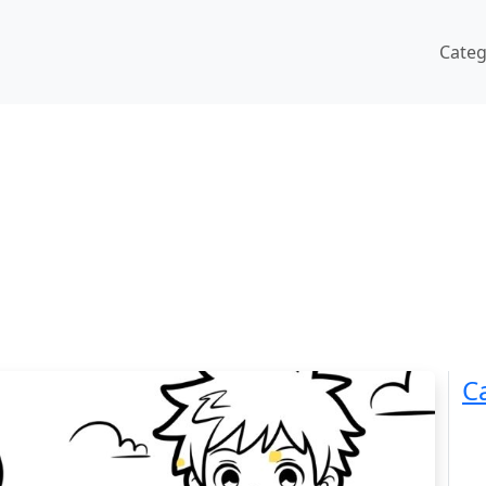
Cate
C