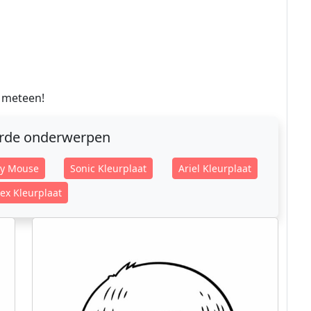
 meteen!
erde onderwerpen
ey Mouse
Sonic Kleurplaat
Ariel Kleurplaat
ex Kleurplaat