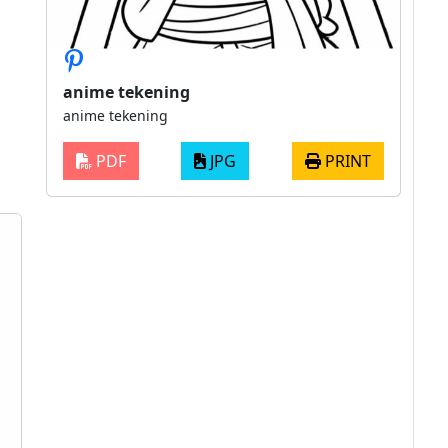
anime tekening
anime tekening
PDF
JPG
PRINT