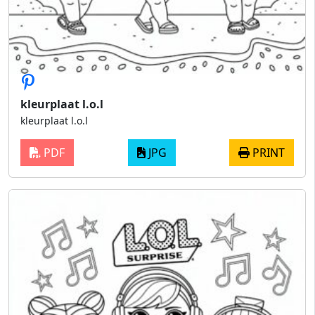
kleurplaat l.o.l
kleurplaat l.o.l
PDF
JPG
PRINT