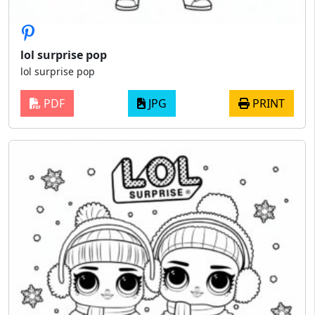
lol surprise pop
lol surprise pop
PDF
JPG
PRINT