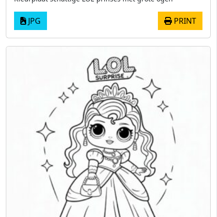
JPG
PRINT