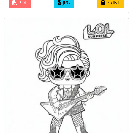
PDF
JPG
PRINT