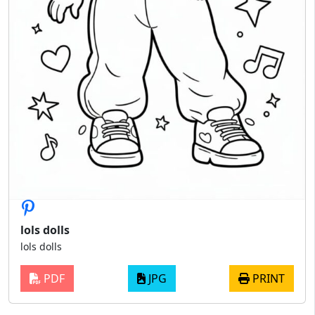
lols dolls
lols dolls
PDF
JPG
PRINT