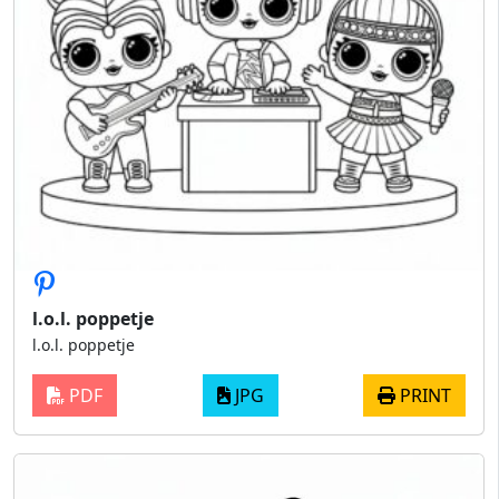
l.o.l. poppetje​
l.o.l. poppetje​
PDF
JPG
PRINT