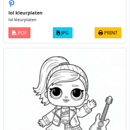
lol kleurplaten
lol kleurplaten
PDF
JPG
PRINT