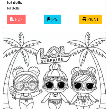
lol dolls
lol dolls
PDF
JPG
PRINT