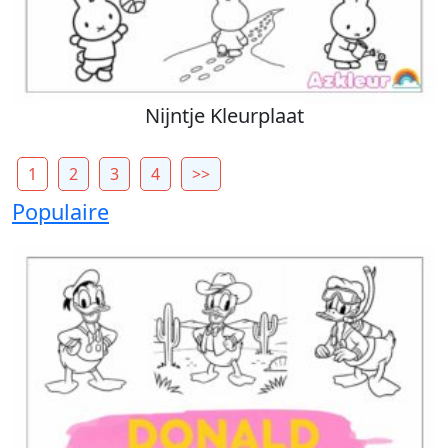
Nijntje Kleurplaat
1
2
3
4
>>
Populaire