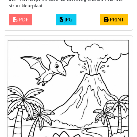
struik kleurplaat
PDF
JPG
PRINT