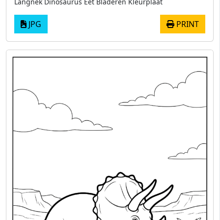
Langnek Dinosaurus Eet Bladeren Kleurplaat
JPG
PRINT