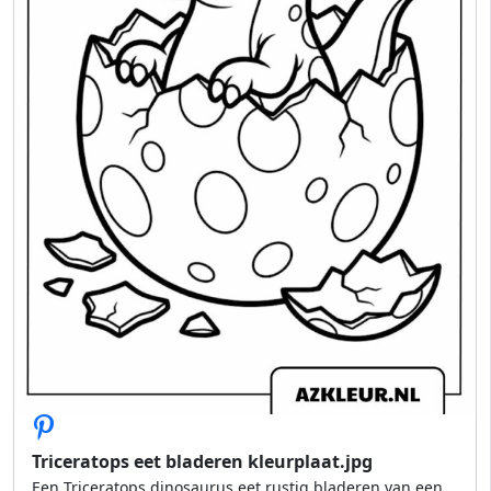
Triceratops eet bladeren kleurplaat.jpg
Een Triceratops dinosaurus eet rustig bladeren van een