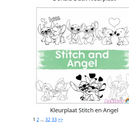
Kleurplaat Stitch en Angel
1
2
…
32
33
>>