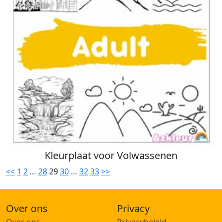
Kleurplaat voor Volwassenen
<<
1
2
…
28
29
30
…
32
33
>>
Over ons
Privacy