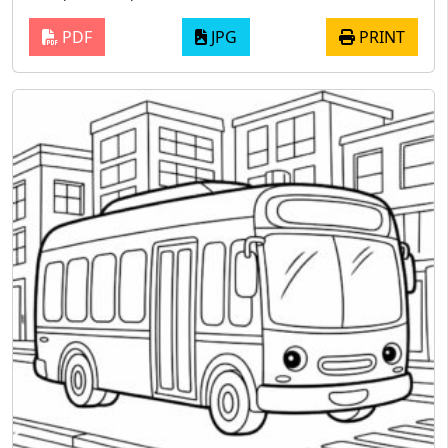
PDF
JPG
PRINT