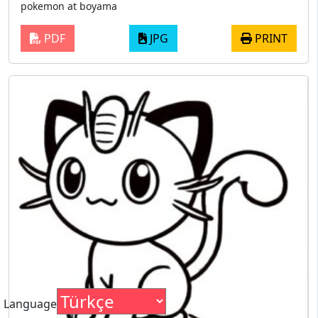
pokemon at boyama
PDF
JPG
PRINT
Language