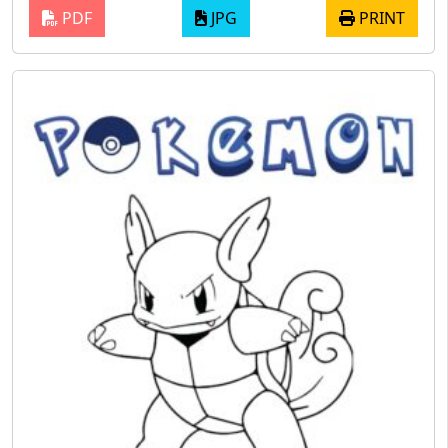
PDF
JPG
PRINT