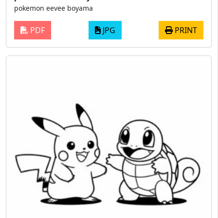
pokemon eevee boyama
PDF
JPG
PRINT