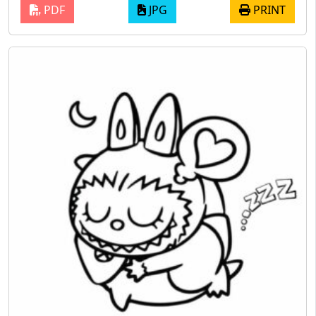
PDF
JPG
PRINT