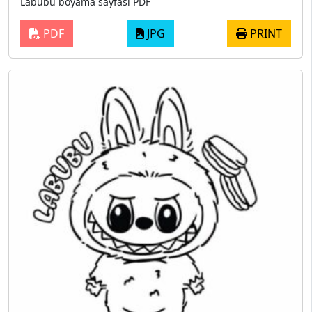
Labubu boyama sayfası PDF
PDF
JPG
PRINT