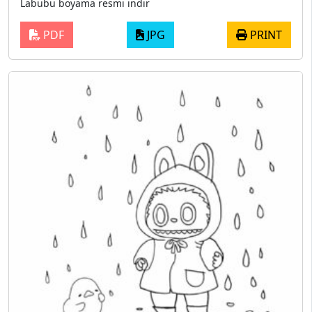
Labubu boyama resmi indir
PDF
JPG
PRINT