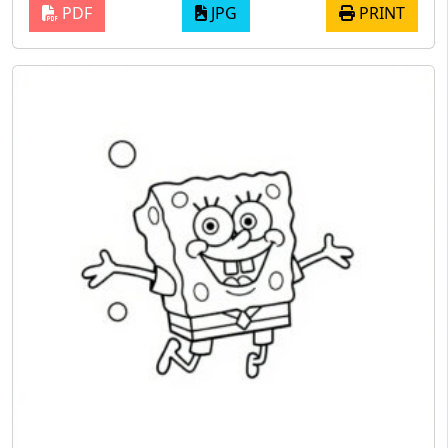
PDF
JPG
PRINT