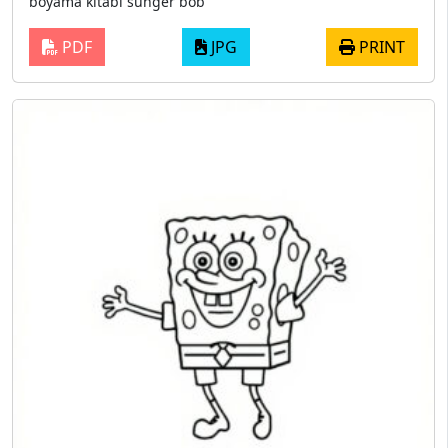
boyama kitabı sünger bob
PDF
JPG
PRINT