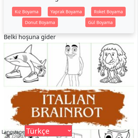
Kız Boyama
Yaprak Boyama
Roket Boyama
Donut Boyama
Gül Boyama
Belki hoşuna gider
Language