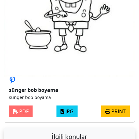
sünger bob boyama
sünger bob boyama
PDF
JPG
PRINT
İlgili konular