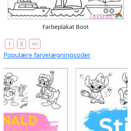
Farbeplakat Boot
1
2
>>
Populære farvelægningssider