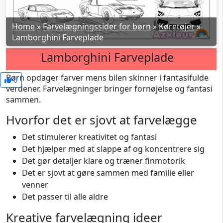
Home
»
Farvelægningssider for børn
»
Køretøjer
»
Lamborghini Farveplade
Lamborghini Farveplade
Børn opdager farver mens bilen skinner i fantasifulde
0
verdener. Farvelægninger bringer fornøjelse og fantasi
sammen.
Hvorfor det er sjovt at farvelægge
Det stimulerer kreativitet og fantasi
Det hjælper med at slappe af og koncentrere sig
Det gør detaljer klare og træner finmotorik
Det er sjovt at gøre sammen med familie eller
venner
Det passer til alle aldre
Kreative farvelægning ideer