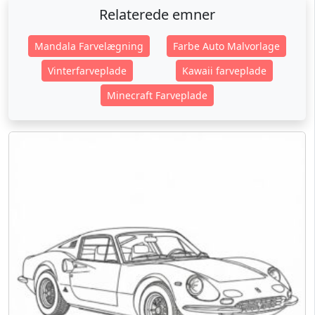
Relaterede emner
Mandala Farvelægning
Farbe Auto Malvorlage
Vinterfarveplade
Kawaii farveplade
Minecraft Farveplade