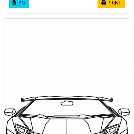
JPG
PRINT