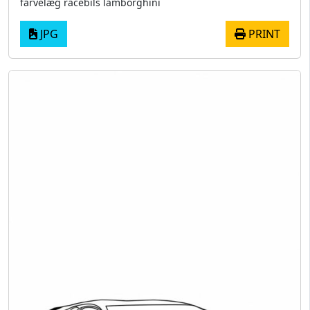
farvelæg racebils lamborghini
JPG
PRINT