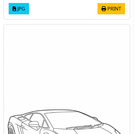
JPG
PRINT