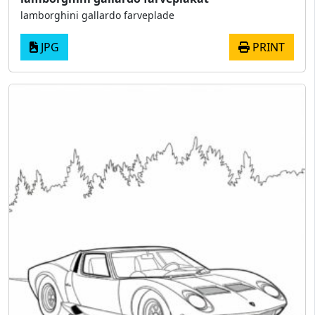
lamborghini gallardo farveplade
JPG
PRINT