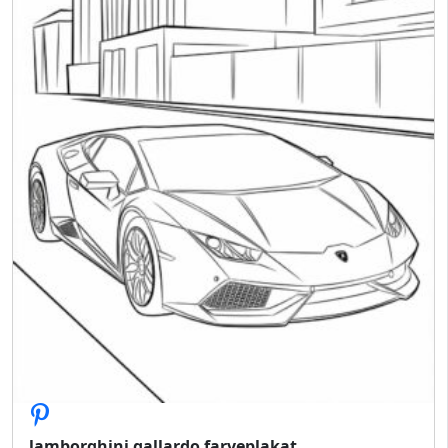
lamborghini gallardo farveplakat