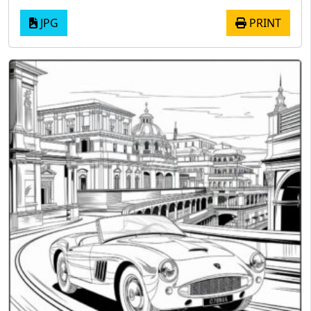
JPG
PRINT