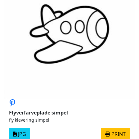
Flyverfarveplade simpel
fly klevering simpel
JPG
PRINT