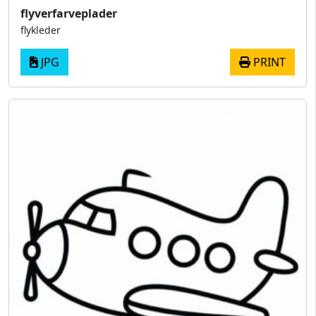
flyverfarveplader
flykleder
JPG
PRINT