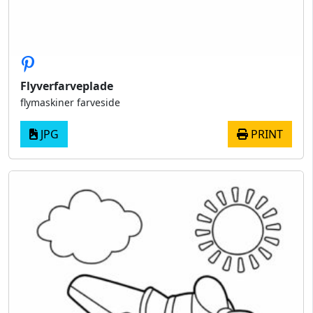
Flyverfarveplade
flymaskiner farveside
JPG
PRINT