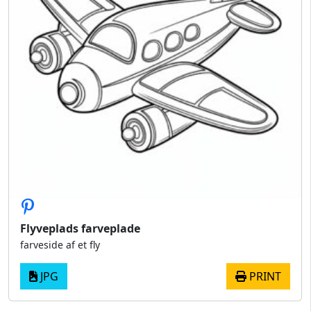
Flyveplads farveplade
farveside af et fly
JPG
PRINT