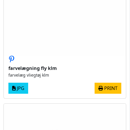
farvelægning fly klm
farvelæg vliegtøj klm
JPG
PRINT