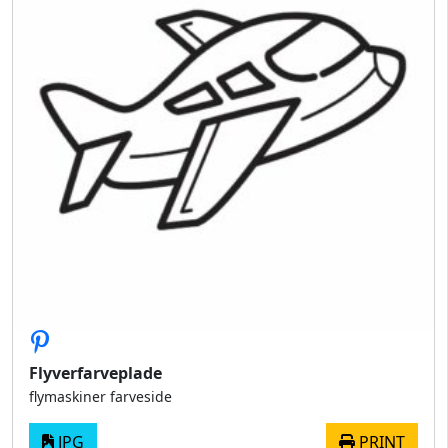
Flyverfarveplade
flymaskiner farveside
JPG
PRINT