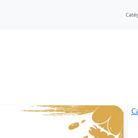
Caté
C