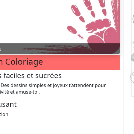
e
 Coloriage
faciles et sucrées
Des dessins simples et joyeux t’attendent pour
tivité et amuse-toi.
usant
tion