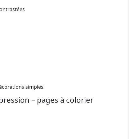
contrastées
décorations simples
pression – pages à colorier