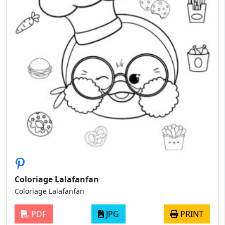
Coloriage Lalafanfan
Coloriage Lalafanfan
PDF
JPG
PRINT