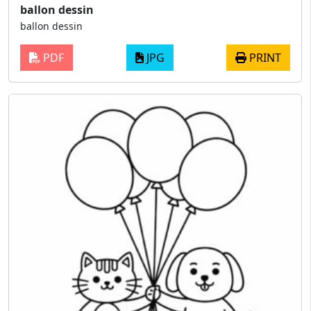
ballon dessin
ballon dessin
PDF
JPG
PRINT