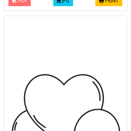
PDF
JPG
PRINT