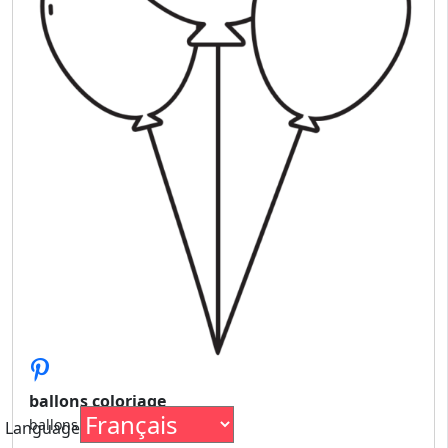
ballons coloriage
ballons coloriage
Language