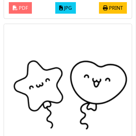
PDF
JPG
PRINT