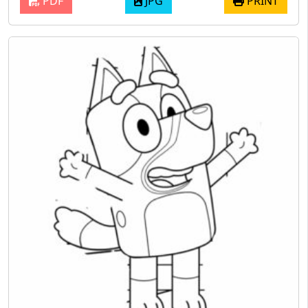
PDF
JPG
PRINT