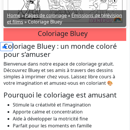
Home
»
Pages de coloriage
»
Émissions de télévision
et films
»
Coloriage Bluey
Coloriage Bluey
Coloriage Bluey : un monde coloré
1
pour s’amuser
Bienvenue dans notre espace de coloriage gratuit.
Découvrez Bluey et ses amis à travers des dessins
simples à imprimer chez vous. Laissez libre cours à
votre imagination et amusez-vous en coloriant 🎨
Pourquoi le coloriage est amusant
Stimule la créativité et l’imagination
Apporte calme et concentration
Aide à développer la motricité fine
Parfait pour les moments en famille