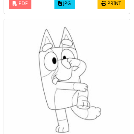
PDF
JPG
PRINT