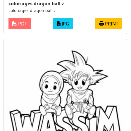
coloriages dragon ball z
coloriages dragon ball z
PDF
JPG
PRINT