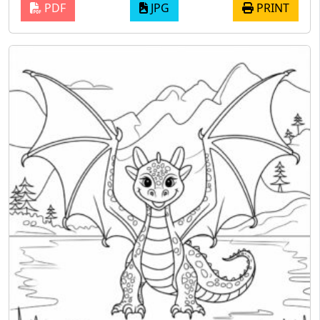
PDF
JPG
PRINT