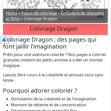
Home
»
Pages de coloriage
»
Émissions de télévision
et films
»
Coloriage Dragon
Coloriage Dragon
Coloriage Dragon : des pages qui
0
font jaillir l’imagination
Prêts pour une aventure colorée ? Nos pages à colorier
gratuites invitent les petits artistes à créer un monde
magique.
Laissez libre cours à la créativité et amusez-vous sans
limite.
Pourquoi adorer colorier ?
Stimulation de la créativité et de l’imagination
Moment de détente et de concentration
Développement de la motricité fine