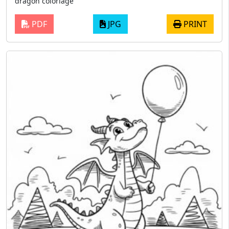
dragon coloriage
PDF
JPG
PRINT