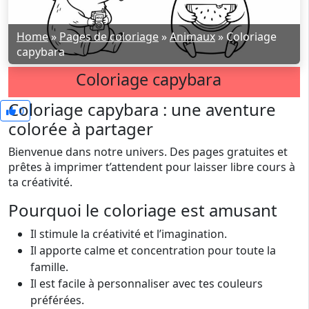
Home
»
Pages de coloriage
»
Animaux
»
Coloriage
capybara
Coloriage capybara
Coloriage capybara : une aventure
0
colorée à partager
Bienvenue dans notre univers. Des pages gratuites et
prêtes à imprimer t’attendent pour laisser libre cours à
ta créativité.
Pourquoi le coloriage est amusant
Il stimule la créativité et l’imagination.
Il apporte calme et concentration pour toute la
famille.
Il est facile à personnaliser avec tes couleurs
préférées.